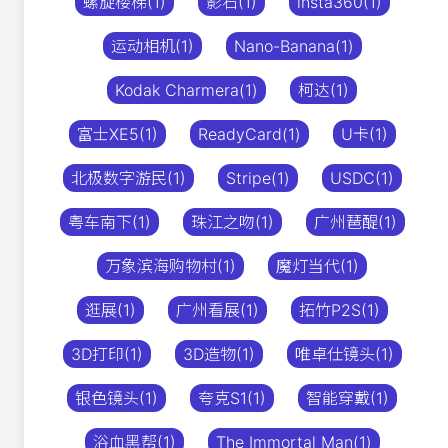
螺旋楼梯(1)
影石(1)
insta360(1)
运动相机(1)
Nano-Banana(1)
Kodak Charmera(1)
柯达(1)
富士XE5(1)
ReadyCard(1)
U卡(1)
北极数字游民(1)
Stripe(1)
USDC(1)
粤车南下(1)
珠江之吻(1)
广州琶醍(1)
万象滨海购物村(1)
魔灯当代(1)
逛展(1)
广州看展(1)
拓竹P2S(1)
3D打印(1)
3D造物(1)
唯卓仕镜头(1)
银色镜头(1)
夸克S1(1)
智能穿戴(1)
浴血黑帮(1)
The Immortal Man(1)