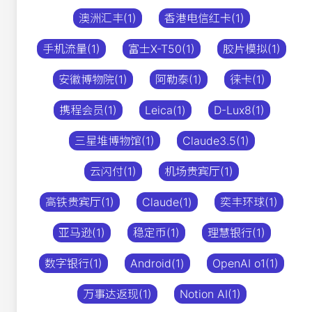
澳洲汇丰(1)
香港电信红卡(1)
手机流量(1)
富士X-T50(1)
胶片模拟(1)
安徽博物院(1)
阿勒泰(1)
徕卡(1)
携程会员(1)
Leica(1)
D-Lux8(1)
三星堆博物馆(1)
Claude3.5(1)
云闪付(1)
机场贵宾厅(1)
高铁贵宾厅(1)
Claude(1)
奕丰环球(1)
亚马逊(1)
稳定币(1)
理慧银行(1)
数字银行(1)
Android(1)
OpenAI o1(1)
万事达返现(1)
Notion AI(1)