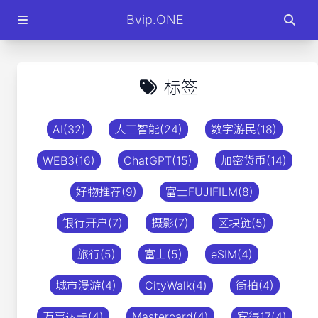
Bvip.ONE
标签
AI(32)
人工智能(24)
数字游民(18)
WEB3(16)
ChatGPT(15)
加密货币(14)
好物推荐(9)
富士FUJIFILM(8)
银行开户(7)
摄影(7)
区块链(5)
旅行(5)
富士(5)
eSIM(4)
城市漫游(4)
CityWalk(4)
街拍(4)
万事达卡(4)
Mastercard(4)
宾得17(4)