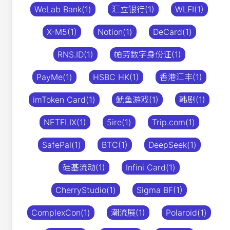
WeLab Bank(1)
汇立银行(1)
WLFI(1)
X-M5(1)
Notion(1)
DeCard(1)
RNS.ID(1)
帕劳数字身份证(1)
PayMe(1)
HSBC HK(1)
香港汇丰(1)
imToken Card(1)
鱿鱼游戏(1)
韩剧(1)
NETFLIX(1)
5ire(1)
Trip.com(1)
SafePal(1)
BTC(1)
DeepSeek(1)
硅基流动(1)
Infini Card(1)
CherryStudio(1)
Sigma BF(1)
ComplexCon(1)
潮流展(1)
Polaroid(1)