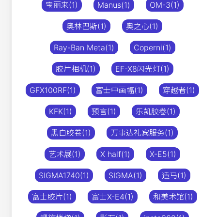
宝丽来(1)
Manus(1)
OM-3(1)
奥林巴斯(1)
奥之心(1)
Ray-Ban Meta(1)
Coperni(1)
胶片相机(1)
EF-X8闪光灯(1)
GFX100RF(1)
富士中画幅(1)
穿越者(1)
KFK(1)
预言(1)
乐凯胶卷(1)
黑白胶卷(1)
万事达礼宾服务(1)
艺术展(1)
X half(1)
X-E5(1)
SIGMA1740(1)
SIGMA(1)
适马(1)
富士胶片(1)
富士X-E4(1)
和美术馆(1)