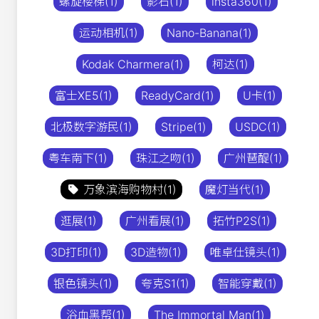
螺旋楼梯(1)
影石(1)
insta360(1)
运动相机(1)
Nano-Banana(1)
Kodak Charmera(1)
柯达(1)
富士XE5(1)
ReadyCard(1)
U卡(1)
北极数字游民(1)
Stripe(1)
USDC(1)
粤车南下(1)
珠江之吻(1)
广州琶醍(1)
万象滨海购物村(1)
魔灯当代(1)
逛展(1)
广州看展(1)
拓竹P2S(1)
3D打印(1)
3D造物(1)
唯卓仕镜头(1)
银色镜头(1)
夸克S1(1)
智能穿戴(1)
浴血黑帮(1)
The Immortal Man(1)