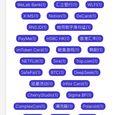
WeLab Bank(1)
汇立银行(1)
WLFI(1)
X-M5(1)
Notion(1)
DeCard(1)
RNS.ID(1)
帕劳数字身份证(1)
PayMe(1)
HSBC HK(1)
香港汇丰(1)
imToken Card(1)
鱿鱼游戏(1)
韩剧(1)
NETFLIX(1)
5ire(1)
Trip.com(1)
SafePal(1)
BTC(1)
DeepSeek(1)
硅基流动(1)
Infini Card(1)
CherryStudio(1)
Sigma BF(1)
ComplexCon(1)
潮流展(1)
Polaroid(1)