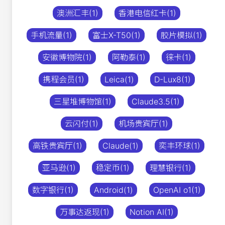
澳洲汇丰(1)
香港电信红卡(1)
手机流量(1)
富士X-T50(1)
胶片模拟(1)
安徽博物院(1)
阿勒泰(1)
徕卡(1)
携程会员(1)
Leica(1)
D-Lux8(1)
三星堆博物馆(1)
Claude3.5(1)
云闪付(1)
机场贵宾厅(1)
高铁贵宾厅(1)
Claude(1)
奕丰环球(1)
亚马逊(1)
稳定币(1)
理慧银行(1)
数字银行(1)
Android(1)
OpenAI o1(1)
万事达返现(1)
Notion AI(1)