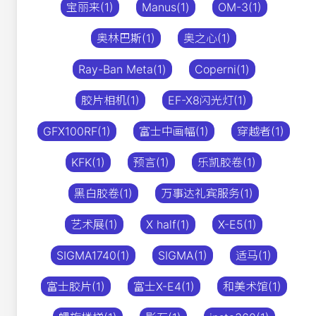
宝丽来(1)
Manus(1)
OM-3(1)
奥林巴斯(1)
奥之心(1)
Ray-Ban Meta(1)
Coperni(1)
胶片相机(1)
EF-X8闪光灯(1)
GFX100RF(1)
富士中画幅(1)
穿越者(1)
KFK(1)
预言(1)
乐凯胶卷(1)
黑白胶卷(1)
万事达礼宾服务(1)
艺术展(1)
X half(1)
X-E5(1)
SIGMA1740(1)
SIGMA(1)
适马(1)
富士胶片(1)
富士X-E4(1)
和美术馆(1)