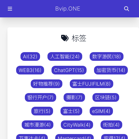
Bvip.ONE
标签
AI(32)
人工智能(24)
数字游民(18)
WEB3(16)
ChatGPT(15)
加密货币(14)
好物推荐(9)
富士FUJIFILM(8)
银行开户(7)
摄影(7)
区块链(5)
旅行(5)
富士(5)
eSIM(4)
城市漫游(4)
CityWalk(4)
街拍(4)
万事达卡(4)
Mastercard(4)
宾得17(4)